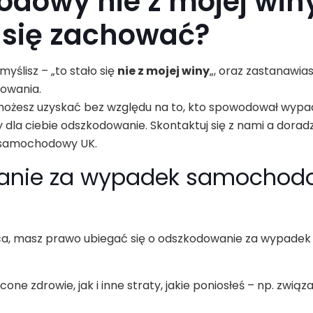
owy nie z mojej win
k się zachować?
 myślisz – „to stało się
nie z mojej winy
„, oraz zastanawias
dowania.
ożesz uzyskać bez względu na to, kto spowodował wypa
 dla ciebie odszkodowanie. Skontaktuj się z nami a dorad
 samochodowy UK.
wanie za wypadek samochod
rowca, masz prawo ubiegać się o odszkodowanie za wypadek
 zdrowie, jak i inne straty, jakie poniosłeś – np. związ