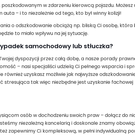
steś poszkodowanym w zdarzeniu kierowcą pojazdu. Możesz
auta – i to niezależnie od tego, kto był winny kolizji!
rania o odszkodowanie obciążą np. bliską Ci osobę, która 
dzie to miało wpływu na jej sytuację.
ę wypadek samochodowy lub stłuczka?
 Twojej dyspozycji przez całą dobę, a nasze porady prawn
ość – nasi specjaliści udzielą Ci pełnego wsparcia i spr
 ale również uzyskasz możliwie jak najwyższe odszkodowani
stresująca tak więc niezbędne jest uzyskanie fachowej
ysiącom osób w dochodzeniu swoich praw – dołącz do nic
Jesteśmy niezależną kancelarią i doskonale znamy obowiązk
eż zapewnimy Ci kompleksową, w pełni indywidualną p