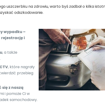
ego uszczerbku na zdrowiu, warto byś zadbał o kilka istot
Ci uzyskać odszkodowanie.
cy wypadku –
, rejestrację i
ku
, a także
.
CCTV
, które nagrały
twierdzić przebieg
się z naszą
ami i pomoże Ci w
padek samochodowy.