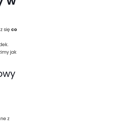
y w
z się
co
dek.
zimy jak
owy
ane z