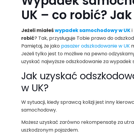
Wypadek samochod
UK – co robić? Ja
Jeżeli miałeś
wypadek samochodowy w UK
i
robić
? Tak, przysługuje Tobie prawo do odszko
Pamiętaj, że jako
pasażer odszkodowanie w UK
m
Jeżeli tylko jest to możliwe na pewno odzyskamy
uzyskać najwyższe odszkodowanie za wypadek
Jak uzyskać odszkodo
w UK?
W sytuacji, kiedy sprawcą kolizji jest inny kie
samochodowy.
Możesz uzyskać zarówno rekompensatę za utracone
uszkodzonym pojazdem.