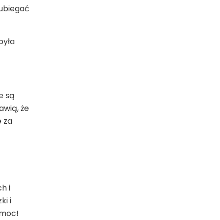
 ubiegać
była
e są
awią, że
e za
h i
i i
omoc!