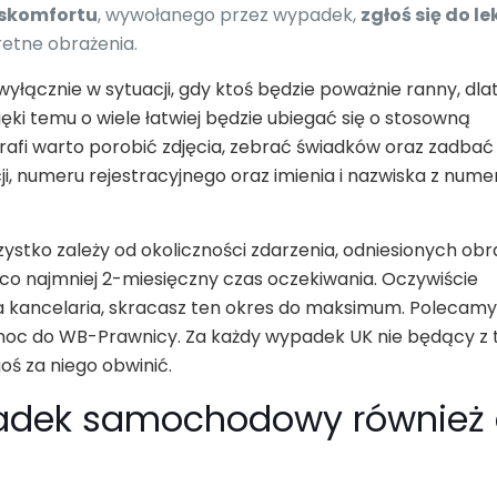
yskomfortu
, wywołanego przez wypadek,
zgłoś się do l
retne obrażenia.
wyłącznie w sytuacji, gdy ktoś będzie poważnie ranny, dla
ęki temu o wiele łatwiej będzie ubiegać się o stosowną
trafi warto porobić zdjęcia, zebrać świadków oraz zadbać
i, numeru rejestracyjnego oraz imienia i nazwiska z num
ystko zależy od okoliczności zdarzenia, odniesionych obr
a co najmniej 2-miesięczny czas oczekiwania. Oczywiście
sza kancelaria, skracasz ten okres do maksimum. Polecam
pomoc do WB-Prawnicy. Za każdy wypadek UK nie będący z 
oś za niego obwinić.
adek samochodowy również 