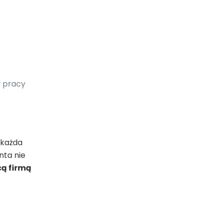
w pracy
 każda
nta nie
cą firmą