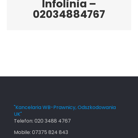
Infolinia –
02034884767
"Kancelaria WB-Prawnicy, Odszkodowania
UK"
Telefon:
020 3488 4767
Mobile:
07375 824 843