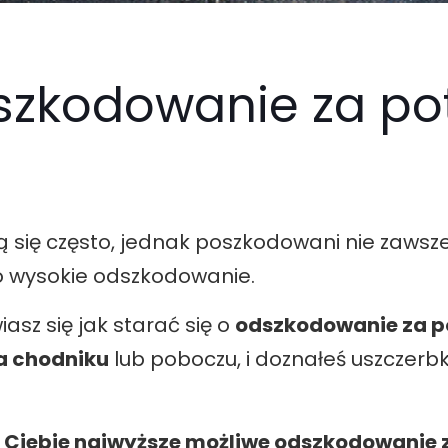
szkodowanie za po
ą się często, jednak poszkodowani nie zawsz
o wysokie odszkodowanie.
asz się jak starać się o
odszkodowanie za p
a chodniku
lub poboczu, i doznałeś uszczerb
iebie najwyższe możliwe odszkodowanie z