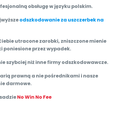
esjonalną obsługę w języku polskim.
jwyższe
odszkodowanie za uszczerbek na
iebie utracone zarobki, zniszczone mienie
i poniesione przez wypadek.
e szybciej niż inne firmy odszkodowawcze.
rią prawną a nie pośrednikami i nasze
nie darmowe.
asadzie
No Win No Fee