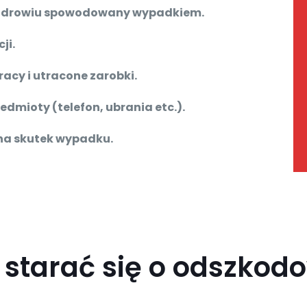
 zdrowiu spowodowany wypadkiem.
ji.
acy i utracone zarobki.
mioty (telefon, ubrania etc.).
na skutek wypadku.
 starać się o odszkod