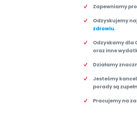
Zapewniamy prof
Odzyskujemy na
zdrowiu
.
Odzyskamy dla C
oraz inne wydatk
Działamy znaczni
Jesteśmy kancela
porady są zupeł
Pracujemy na z