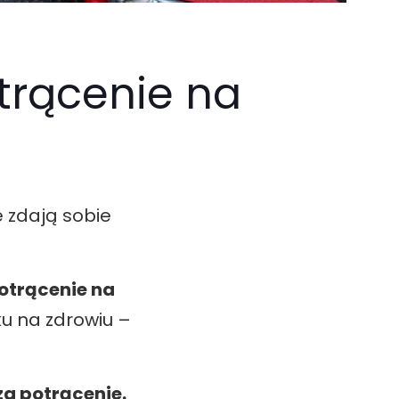
trącenie na
e zdają sobie
otrącenie na
ku na zdrowiu –
a potrącenie.