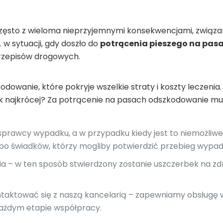
zęsto z wieloma nieprzyjemnymi konsekwencjami, związa
 w sytuacji, gdy doszło do
potrącenia pieszego na pas
przepisów drogowych.
odowanie, które pokryje wszelkie straty i koszty leczenia.
 najkrócej? Za potrącenie na pasach odszkodowanie musi 
awcy wypadku, a w przypadku kiedy jest to niemożliwe (
lbo świadków, którzy mogliby potwierdzić przebieg wypad
nia – w ten sposób stwierdzony zostanie uszczerbek na z
kontaktować się z naszą kancelarią – zapewniamy obsługę
 każdym etapie współpracy.